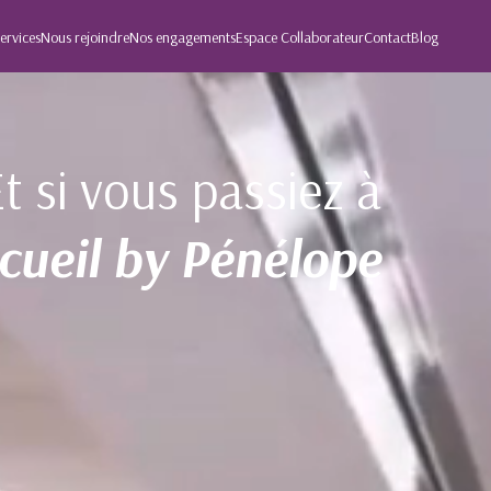
ervices
Nous rejoindre
Nos engagements
Espace Collaborateur
Contact
Blog
t si vous passiez à
ccueil by Pénélope