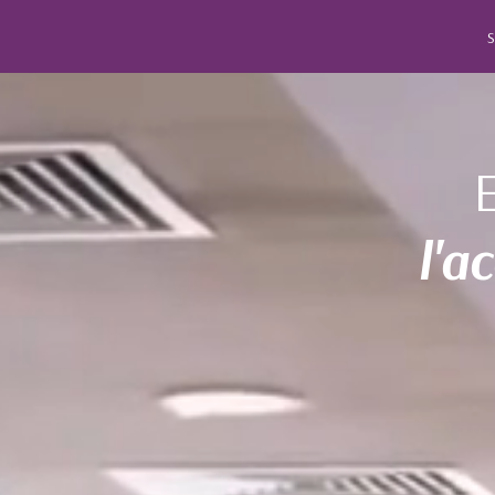
S
E
l'a